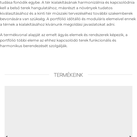
tudása fonódik egybe. A tér kialakításának harmonizálnia és kapcsolódnia
kell a belső terek hangulatához, másrészt a növények tudatos
kiválasztásához és a kinti tér műszaki tervezéséhez további szakemberek
bevonására van szükség. A portfólió időtálló és moduláris elemeivel ennek
a térnek a kialakításához kívánunk megoldási javaslatokat adni.
A termékvonal alapját az emelt ágyás elemek és rendszerek képezik, a
portfólió többi eleme az ehhez kapcsolódó terek funkcionális és
harmonikus berendezését szolgálják.
TERMÉKEINK