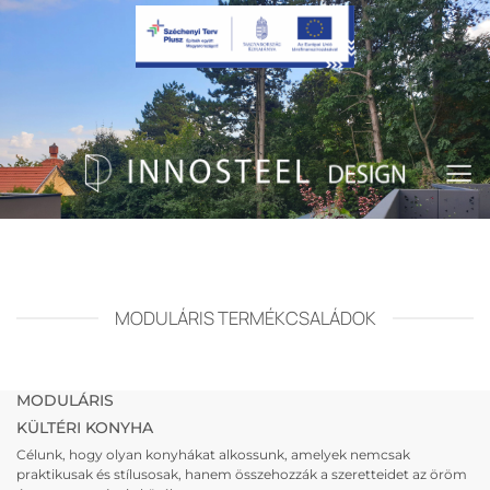
Skip
to
content
MODULÁRIS TERMÉKCSALÁDOK
MODULÁRIS
KÜLTÉRI KONYHA
Célunk, hogy olyan konyhákat alkossunk, amelyek nemcsak
praktikusak és stílusosak, hanem összehozzák a szeretteidet az öröm