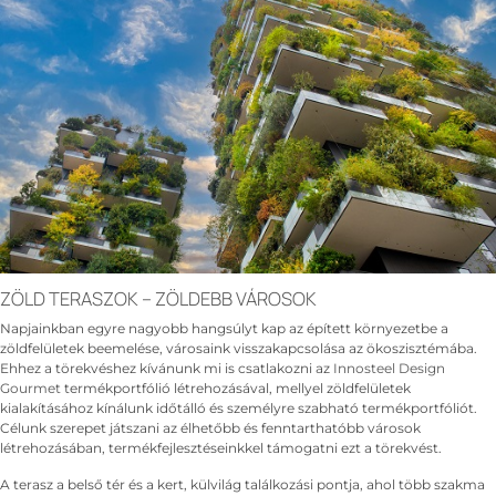
ZÖLD TERASZOK – ZÖLDEBB VÁROSOK
Napjainkban egyre nagyobb hangsúlyt kap az épített környezetbe a
zöldfelületek beemelése, városaink visszakapcsolása az ökoszisztémába.
Ehhez a törekvéshez kívánunk mi is csatlakozni az
Innosteel Design
Gourmet
termékportfólió létrehozásával, mellyel zöldfelületek
kialakításához kínálunk időtálló és személyre szabható termékportfóliót.
Célunk szerepet játszani az élhetőbb és fenntarthatóbb városok
létrehozásában, termékfejlesztéseinkkel támogatni ezt a törekvést.
A terasz a belső tér és a kert, külvilág találkozási pontja, ahol több szakma