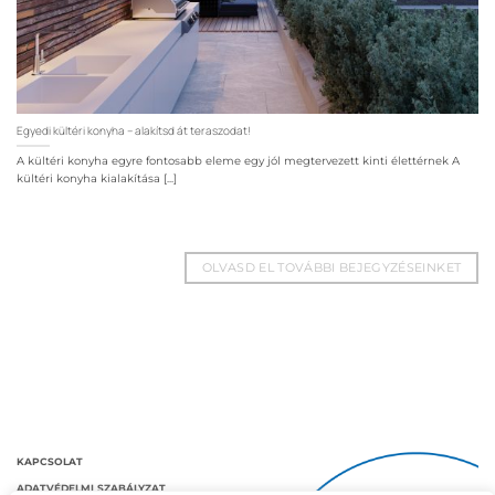
Egyedi kültéri konyha – alakítsd át teraszodat!
A kültéri konyha egyre fontosabb eleme egy jól megtervezett kinti élettérnek A
kültéri konyha kialakítása [...]
OLVASD EL TOVÁBBI BEJEGYZÉSEINKET
KAPCSOLAT
ADATVÉDELMI SZABÁLYZAT