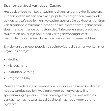
Spellenaanbod van Loyal Casino
Het spelaanbod van Loyal Casino is divers en aantrekkelijk. Spelers
kunnen kiezen uit een scala aan populaire categorieën, waaronder
gokkasten, tafelspellen, en live casino spellen. De gokkasten variëren
van traditionele fruitmachines tot de nieuwste thema-gebaseerde
slots met spannende bonusfuncties. Tafelspellen zoals blackjack,
roulette en poker zijn ook breed vertegenwoordigd, met
verschillende varianten die aan de wensen van spelers voldoen.
Enkele van de meest populaire spelproviders die samenwerken met
Loyal Casino zijn:
NetEnt
Microgaming
Evolution Gaming
Pragmatic Play
Deze aanbieders staan bekend om hun innovatieve en kwalitatief
hoogwaardige spellen, wat zorgt voor een onvergetelijke
speelervaring. Spelers kunnen ook regelmatig nieuwe releases
verwachten, aangezien Loyal Casino zijn aanbod voortdurend
bijwerkt.