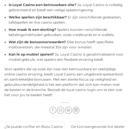
Is Loyal Casino een betrouwbare site?
Ja, Loyal Casino is volledig
gelicentieerd en biedt een veilige speelomgeving.
Welke spellen zijn beschikbaar?
Er zijn verschillende gokkasten,
tafelspellen en live casino spellen.
Hoe maak ik een storting?
Spelers kunnen verschillende
betalingsmethoden gebruiken, zoals creditcards en e-wallets.
Wat zijn de bonusvoorwaarden?
Elke bonus heeft specifieke
inzetvereisten, die meestal 30x zijn voor winsten.
Kan ik op mobiel spelen?
Ja, Loyal Casino is geoptimaliseerd voor
mobiel gebruik, wat spelers een flexibele ervaring biedt.
Voor spelers die op zoek zijn naar een betrouwbare en veelzijdige
online casino ervaring, biedt Loyal Casino een uitgebreid spelaanbod
en aantrekkelijke bonussen. Met een sterke focus op veiligheid en
gebruiksvriendelijkheid is het een platform dat zich kan meten met
de besten in de branche. Bezoek de
loyal casino login
om te zien wat
het voor jou te bieden heeft.
¿Se puede confiar en Bizzo Casino
De toonaangevende live dealer