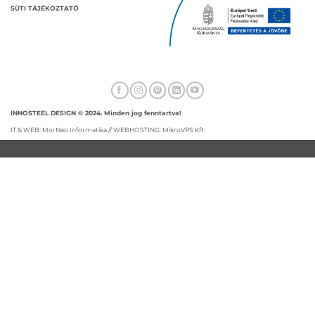
SÜTI TÁJÉKOZTATÓ
INNOSTEEL DESIGN © 2024. Minden jog fenntartva!
IT & WEB:
MorNeo Informatika
// WEBHOSTING:
MikroVPS Kft.