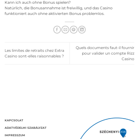
Kann ich auch ohne Bonus spielen?
Natürlich, die Bonusannahme ist freiwillig, und das Casino
funktioniert auch ohne aktivierten Bonus problemlos.
Quels documents faut-il fournir
Les limites de retraits chez Extra
pour valider un compte Rizz
Casino sont-elles raisonnables ?
Casino
KAPCSOLAT
ADATVÉDELMI SZABÁLYZAT
IMPRESSZUM