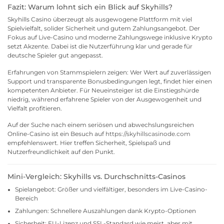
Fazit: Warum lohnt sich ein Blick auf Skyhills?
Skyhills Casino überzeugt als ausgewogene Plattform mit viel
Spielvielfalt, solider Sicherheit und gutem Zahlungsangebot. Der
Fokus auf Live-Casino und moderne Zahlungswege inklusive Krypto
setzt Akzente. Dabei ist die Nutzerführung klar und gerade für
deutsche Spieler gut angepasst.
Erfahrungen von Stammspielern zeigen: Wer Wert auf zuverlässigen
Support und transparente Bonusbedingungen legt, findet hier einen
kompetenten Anbieter. Für Neueinsteiger ist die Einstiegshürde
niedrig, während erfahrene Spieler von der Ausgewogenheit und
Vielfalt profitieren.
Auf der Suche nach einem seriösen und abwechslungsreichen
Online-Casino ist ein Besuch auf
https://skyhillscasinode.com
empfehlenswert. Hier treffen Sicherheit, Spielspaß und
Nutzerfreundlichkeit auf den Punkt.
Mini-Vergleich: Skyhills vs. Durchschnitts-Casinos
Spielangebot: Größer und vielfältiger, besonders im Live-Casino-
Bereich
Zahlungen: Schnellere Auszahlungen dank Krypto-Optionen
Sicherheit: EU-Lizenz und SSL-Standard wie meist, aber mit