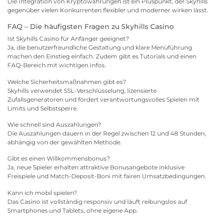
Die Integration von Kryptowährungen ist ein Pluspunkt, der Skyhills
gegenüber vielen Konkurrenten flexibler und moderner wirken lässt.
FAQ – Die häufigsten Fragen zu Skyhills Casino
Ist Skyhills Casino für Anfänger geeignet?
Ja, die benutzerfreundliche Gestaltung und klare Menüführung
machen den Einstieg einfach. Zudem gibt es Tutorials und einen
FAQ-Bereich mit wichtigen Infos.
Welche Sicherheitsmaßnahmen gibt es?
Skyhills verwendet SSL-Verschlüsselung, lizensierte
Zufallsgeneratoren und fördert verantwortungsvolles Spielen mit
Limits und Selbstsperre.
Wie schnell sind Auszahlungen?
Die Auszahlungen dauern in der Regel zwischen 12 und 48 Stunden,
abhängig von der gewählten Methode.
Gibt es einen Willkommensbonus?
Ja, neue Spieler erhalten attraktive Bonusangebote inklusive
Freispiele und Match-Deposit-Boni mit fairen Umsatzbedingungen.
Kann ich mobil spielen?
Das Casino ist vollständig responsiv und läuft reibungslos auf
Smartphones und Tablets, ohne eigene App.