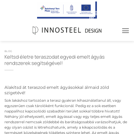
Skip
to
content
BLOG
Keltsd életre teraszodat egyedi emelt ágyás
rendszerek segítségével!
Alakítsd át teraszod emelt ágyásokkal álmaid zöld
szigetévé!
Sok lakáshoz tartozóan a terasz gyakran kihasználatlanul áll, vagy
egyszerűen csak tárolóként funkcionál. Pedig ez a sok esetben
nappalihoz kapcsolódó szabadtéri terület sokkal többre hivatott!
Néhány jól elhelyezett, emelt ágyással vagy egy teljes emelt ágyás
rendszerrel nemcsak zöldebbé és barátságosabbá varázsolhatjuk, de
egy olyan oázist is létrehozhatunk, amely a kikapcsolódás és a
természet közelségének tökéletes színtere lehet. Az emelt ágyás