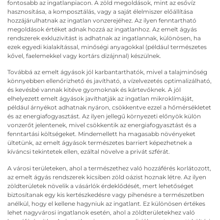
fontosabb az ingatlanpiacon. A zöld megoldások, mint az esővíz
hasznosítása, a komposztálás, vagy a saját élelmiszer előállítása
hozzájárulhatnak az ingatlan vonzerejéhez. Az ilyen fenntartható
megoldások értéket adnak hozzá az ingatlanhoz. Az emelt ágyás
rendszerek exkluzivitást is adhatnak az ingatlannak, különösen, ha
ezek egyedi kialakítással, minőségi anyagokkal (például természetes
kővel, faelemekkel vagy kortárs dizájnnal) készülnek.
Továbbá az emelt ágyások jól karbantarthatók, mivel a talajminőség
könnyebben ellenőrizhető és javítható, a vízelvezetés optimalizálható,
és kevésbé vannak kitéve gyomoknak és kártevőknek. A jól
elhelyezett emelt ágyások javíthatják az ingatlan mikroklímáját,
például árnyékot adhatnak nyáron, csökkentve ezzel a hőmérsékletet
és az energiafogyasztást. Az ilyen jellegű környezeti előnyök külön
vonzerőt jelentenek, mivel csökkentik az energiafogyasztást és a
fenntartási költségeket. Mindemellett ha magasabb növényeket
ültetünk, az emelt ágyások természetes barriert képezhetnek a
kíváncsi tekintetek ellen, ezáltal növelve a privát szférát.
A városi területeken, ahol a természethez való hozzáférés korlátozott,
az emelt ágyás rendszerek kicsiben zöld oázist hoznak létre. Az ilyen
zöldterületek növelik a vásárlók érdeklődését, mert lehetőséget
biztosítanak egy kis kertészkedésre vagy pihenésre a természetben
anélkül, hogy el kellene hagyniuk az ingatlant. Ez különösen értékes
lehet nagyvárosi ingatlanok esetén, ahol a zöldterületekhez való