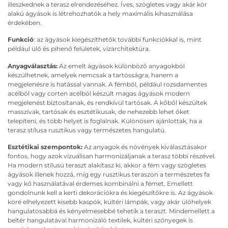
illeszkednek a terasz elrendezéséhez. Íves, szögletes vagy akár kör
alakú ágyások is létrehozhatók a hely maximális kihasználása
érdekében.
Funkció
: az ágyások kiegészíthetők további funkciókkal is, mint
például ülő és pihenő felületek, vízarchitektúra.
Anyagválasztás:
Az emelt ágyások különböző anyagokból
készülhetnek, amelyek nemcsak a tartósságra, hanem a
megjelenésre is hatással vannak. A fémből, például rozsdamentes
acélból vagy corten acélból készült magas ágyások modern
megjelenést biztosítanak, és rendkívül tartósak. A kőből készültek
masszívak, tartósak és esztétikusak, de nehezebb lehet őket
telepíteni, és több helyet is foglalnak. Különösen ajánlottak, ha a
terasz stílusa rusztikus vagy természetes hangulatú.
Esztétikai szempontok:
Az anyagok és növények kiválasztásakor
fontos, hogy azok vizuálisan harmonizáljanak a terasz többi részével.
Ha modern stílusú teraszt alakítasz ki, akkor a fém vagy szögletes
ágyások illenek hozzá, míg egy rusztikus teraszon a természetes fa
vagy kő használatával érdemes kombinálni a fémet. Emellett
gondolnunk kell a kerti dekorációkra és kiegészítőkre is. Az ágyások
köré elhelyezett kisebb kaspók, kültéri lámpák, vagy akár ülőhelyek
hangulatosabbá és kényelmesebbé tehetik a teraszt. Mindemellett a
beltér hangulatával harmonizáló textilek, kültéri szőnyegek is