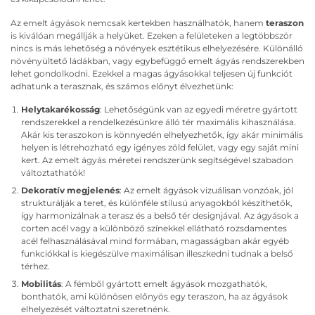
Az
emelt ágyások
nemcsak kertekben használhatók, hanem
teraszon
is kiválóan megállják a helyüket. Ezeken a felületeken a legtöbbször
nincs is más lehetőség a növények esztétikus elhelyezésére. Különálló
növényültető ládákban, vagy egybefüggő emelt ágyás rendszerekben
lehet gondolkodni. Ezekkel a magas ágyásokkal teljesen új funkciót
adhatunk a terasznak, és számos előnyt élvezhetünk:
Helytakarékosság
: Lehetőségünk van az egyedi méretre gyártott
rendszerekkel a rendelkezésünkre álló tér maximális kihasználása.
Akár kis teraszokon is könnyedén elhelyezhetők, így akár minimális
helyen is létrehozható egy igényes zöld felület, vagy egy saját mini
kert. Az emelt ágyás méretei rendszerünk segítségével szabadon
változtathatók!
Dekoratív megjelenés
: Az emelt ágyások vizuálisan vonzóak, jól
strukturálják a teret, és különféle stílusú anyagokból készíthetők,
így harmonizálnak a terasz és a belső tér designjával. Az ágyások a
corten acél vagy a különböző színekkel ellátható rozsdamentes
acél felhasználásával mind formában, magasságban akár egyéb
funkciókkal is kiegészülve maximálisan illeszkedni tudnak a belső
térhez.
Mobilitás
: A fémből gyártott emelt ágyások mozgathatók,
bonthatók, ami különösen előnyös egy teraszon, ha az ágyások
elhelyezését változtatni szeretnénk.