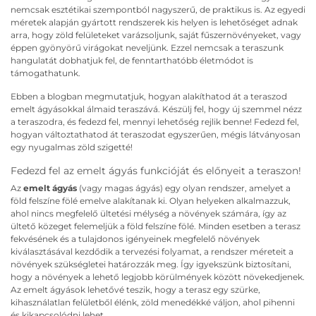
nemcsak esztétikai szempontból nagyszerű, de praktikus is. Az egyedi
méretek alapján gyártott rendszerek kis helyen is lehetőséget adnak
arra, hogy zöld felületeket varázsoljunk, saját fűszernövényeket, vagy
éppen gyönyörű virágokat neveljünk. Ezzel nemcsak a teraszunk
hangulatát dobhatjuk fel, de fenntarthatóbb életmódot is
támogathatunk.
Ebben a blogban megmutatjuk, hogyan alakíthatod át a teraszod
emelt ágyásokkal álmaid teraszává. Készülj fel, hogy új szemmel nézz
a teraszodra, és fedezd fel, mennyi lehetőség rejlik benne! Fedezd fel,
hogyan változtathatod át teraszodat egyszerűen, mégis látványosan
egy nyugalmas zöld szigetté!
Fedezd fel az emelt ágyás funkcióját és előnyeit a teraszon!
Az
emelt ágyás
(vagy magas ágyás) egy olyan rendszer, amelyet a
föld felszíne fölé emelve alakítanak ki. Olyan helyeken alkalmazzuk,
ahol nincs megfelelő ültetési mélység a növények számára, így az
ültető közeget felemeljük a föld felszíne fölé. Minden esetben a terasz
fekvésének és a tulajdonos igényeinek megfelelő növények
kiválasztásával kezdődik a tervezési folyamat, a rendszer méreteit a
növények szükségletei határozzák meg. Így igyekszünk biztosítani,
hogy a növények a lehető legjobb körülmények között növekedjenek.
Az emelt ágyások lehetővé teszik, hogy a terasz egy szürke,
kihasználatlan felületből élénk, zöld menedékké váljon, ahol pihenni
és kikapcsolódni lehet.