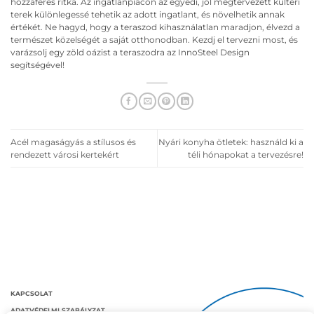
hozzáférés ritka. Az ingatlanpiacon az egyedi, jól megtervezett kültéri
terek különlegessé tehetik az adott ingatlant, és növelhetik annak
értékét. Ne hagyd, hogy a teraszod kihasználatlan maradjon, élvezd a
természet közelségét a saját otthonodban. Kezdj el tervezni most, és
varázsolj egy zöld oázist a teraszodra az InnoSteel Design
segítségével!
Acél magaságyás a stílusos és
Nyári konyha ötletek: használd ki a
rendezett városi kertekért
téli hónapokat a tervezésre!
KAPCSOLAT
ADATVÉDELMI SZABÁLYZAT