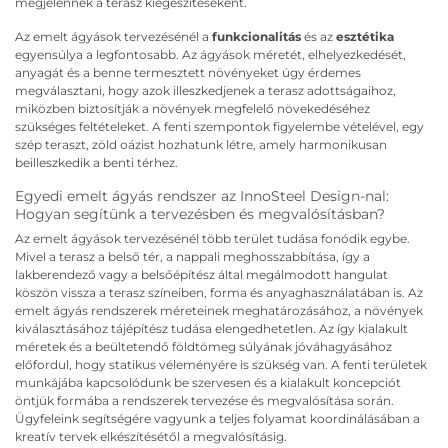
megjelennek a terasz kiegészítéseként.
Az emelt ágyások tervezésénél a
funkcionalitás
és az
esztétika
egyensúlya a legfontosabb. Az ágyások méretét, elhelyezkedését,
anyagát és a benne termesztett növényeket úgy érdemes
megválasztani, hogy azok illeszkedjenek a terasz adottságaihoz,
miközben biztosítják a növények megfelelő növekedéséhez
szükséges feltételeket. A fenti szempontok figyelembe vételével, egy
szép teraszt, zöld oázist hozhatunk létre, amely harmonikusan
beilleszkedik a benti térhez.
Egyedi emelt ágyás rendszer az InnoSteel Design-nal:
Hogyan segítünk a tervezésben és megvalósításban?
Az emelt ágyások tervezésénél több terület tudása fonódik egybe.
Mivel a terasz a belső tér, a nappali meghosszabbítása, így a
lakberendező vagy a belsőépítész által megálmodott hangulat
köszön vissza a terasz színeiben, forma és anyaghasználatában is. Az
emelt ágyás rendszerek méreteinek meghatározásához, a növények
kiválasztásához tájépítész tudása elengedhetetlen. Az így kialakult
méretek és a beültetendő földtömeg súlyának jóváhagyásához
előfordul, hogy statikus véleményére is szükség van. A fenti területek
munkájába kapcsolódunk be szervesen és a kialakult koncepciót
öntjük formába a rendszerek tervezése és megvalósítása során.
Ügyfeleink segítségére vagyunk a teljes folyamat koordinálásában a
kreatív tervek elkészítésétől a megvalósításig.