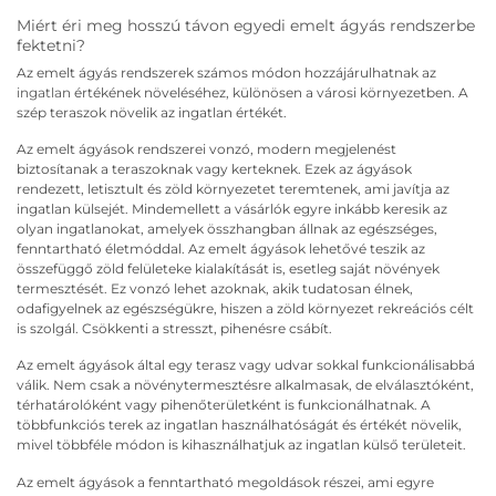
Miért éri meg hosszú távon egyedi emelt ágyás rendszerbe
fektetni?
Az emelt ágyás rendszerek számos módon hozzájárulhatnak az
ingatlan
értékének növeléséhez, különösen a városi környezetben. A
szép teraszok növelik az ingatlan értékét.
Az emelt ágyások rendszerei vonzó, modern megjelenést
biztosítanak a teraszoknak vagy kerteknek. Ezek az ágyások
rendezett, letisztult és zöld környezetet teremtenek, ami javítja az
ingatlan külsejét. Mindemellett a vásárlók egyre inkább keresik az
olyan ingatlanokat, amelyek összhangban állnak az egészséges,
fenntartható életmóddal. Az emelt ágyások lehetővé teszik az
összefüggő zöld felületeke kialakítását is, esetleg saját növények
termesztését. Ez vonzó lehet azoknak, akik tudatosan élnek,
odafigyelnek az egészségükre, hiszen a zöld környezet rekreációs célt
is szolgál. Csökkenti a stresszt, pihenésre csábít.
Az emelt ágyások által egy terasz vagy udvar sokkal funkcionálisabbá
válik. Nem csak a növénytermesztésre alkalmasak, de elválasztóként,
térhatárolóként vagy pihenőterületként is funkcionálhatnak. A
többfunkciós terek az ingatlan használhatóságát és értékét növelik,
mivel többféle módon is kihasználhatjuk az ingatlan külső területeit.
Az emelt ágyások a fenntartható megoldások részei, ami egyre