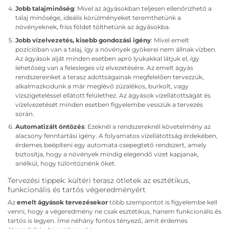
Jobb talajminőség
: Mivel az ágyásokban teljesen ellenőrizhető a
talaj minősége, ideális körülményeket teremthetünk a
növényeknek, friss földet tölthetünk az ágyásokba.
Jobb vízelvezetés, kisebb gondozási igény
: Mivel emelt
pozícióban van a talaj, így a növények gyökerei nem állnak vízben.
Az ágyások alját minden esetben apró lyukakkal látjuk el, így
lehetőség van a felesleges víz elvezetésére. Az emelt ágyás
rendszereinket a terasz adottságainak megfelelően tervezzük,
alkalmazkodunk a már meglévő zúzalékos, burkolt, vagy
vízszigeteléssel ellátott felülethez. Az ágyások vízellátottságát és
vízelvezetését minden esetben figyelembe vesszük a tervezés
során.
Automatizált öntözés
: Ezeknél a rendszereknél követelmény az
alacsony fenntartási igény. A folyamatos vízellátottság érdekében,
érdemes beépíteni egy automata csepegtető rendszert, amely
biztosítja, hogy a növények mindig elegendő vizet kapjanak,
anélkül, hogy túlöntöznénk őket.
Tervezési tippek: kültéri terasz ötletek az esztétikus,
funkcionális és tartós végeredményért
Az
emelt ágyások tervezésekor
több szempontot is figyelembe kell
venni, hogy a végeredmény ne csak esztétikus, hanem funkcionális és
tartós is legyen. Íme néhány fontos tényező, amit érdemes