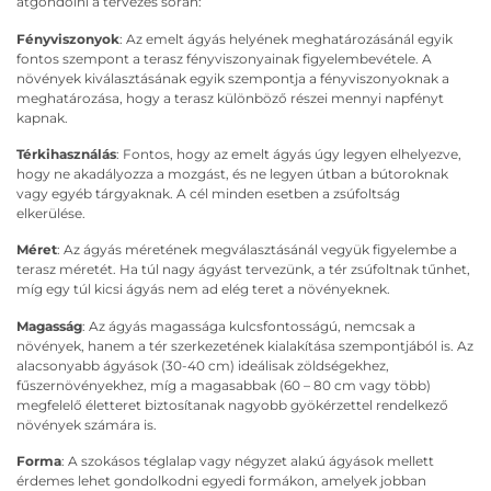
átgondolni a tervezés során:
Fényviszonyok
: Az emelt ágyás helyének meghatározásánál egyik
fontos szempont a terasz fényviszonyainak figyelembevétele. A
növények kiválasztásának egyik szempontja a fényviszonyoknak a
meghatározása, hogy a terasz különböző részei mennyi napfényt
kapnak.
Térkihasználás
: Fontos, hogy az emelt ágyás úgy legyen elhelyezve,
hogy ne akadályozza a mozgást, és ne legyen útban a bútoroknak
vagy egyéb tárgyaknak. A cél minden esetben a zsúfoltság
elkerülése.
Méret
: Az ágyás méretének megválasztásánál vegyük figyelembe a
terasz méretét. Ha túl nagy ágyást tervezünk, a tér zsúfoltnak tűnhet,
míg egy túl kicsi ágyás nem ad elég teret a növényeknek.
Magasság
: Az ágyás magassága kulcsfontosságú, nemcsak a
növények, hanem a tér szerkezetének kialakítása szempontjából is. Az
alacsonyabb ágyások (30-40 cm) ideálisak zöldségekhez,
fűszernövényekhez, míg a magasabbak (60 – 80 cm vagy több)
megfelelő életteret biztosítanak nagyobb gyökérzettel rendelkező
növények számára is.
Forma
: A szokásos téglalap vagy négyzet alakú ágyások mellett
érdemes lehet gondolkodni egyedi formákon, amelyek jobban