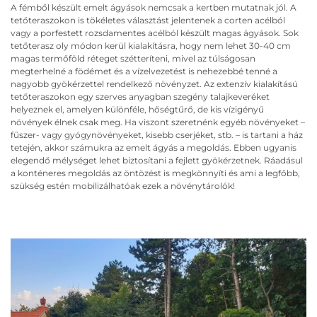
A fémből készült emelt ágyások nemcsak a kertben mutatnak jól. A
tetőteraszokon is tökéletes választást jelentenek a corten acélból
vagy a porfestett rozsdamentes acélból készült magas ágyások. Sok
tetőterasz oly módon kerül kialakításra, hogy nem lehet 30-40 cm
magas termőföld réteget szétteríteni, mivel az túlságosan
megterhelné a födémet és a vízelvezetést is nehezebbé tenné a
nagyobb gyökérzettel rendelkező növényzet. Az extenzív kialakítású
tetőteraszokon egy szerves anyagban szegény talajkeveréket
helyeznek el, amelyen különféle, hőségtűrő, de kis vízigényű
növények élnek csak meg. Ha viszont szeretnénk egyéb növényeket –
fűszer- vagy gyógynövényeket, kisebb cserjéket, stb. – is tartani a ház
tetején, akkor számukra az emelt ágyás a megoldás. Ebben ugyanis
elegendő mélységet lehet biztosítani a fejlett gyökérzetnek. Ráadásul
a konténeres megoldás az öntözést is megkönnyíti és ami a legfőbb,
szükség estén mobilizálhatóak ezek a növénytárolók!