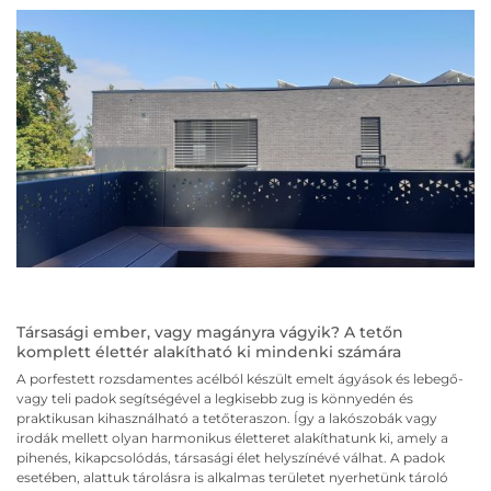
Társasági ember, vagy magányra vágyik? A tetőn
komplett élettér alakítható ki mindenki számára
A porfestett rozsdamentes acélból készült emelt ágyások és lebegő-
vagy teli padok segítségével a legkisebb zug is könnyedén és
praktikusan kihasználható a tetőteraszon. Így a lakószobák vagy
irodák mellett olyan harmonikus életteret alakíthatunk ki, amely a
pihenés, kikapcsolódás, társasági élet helyszínévé válhat. A padok
esetében, alattuk tárolásra is alkalmas területet nyerhetünk tároló