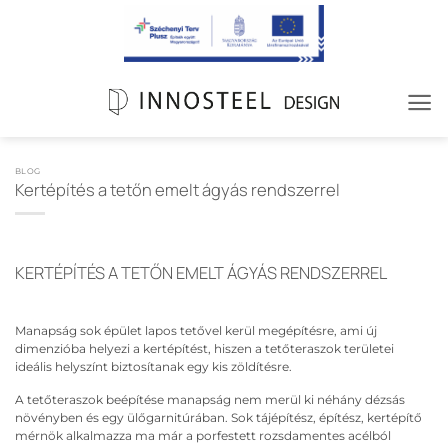
Skip
to
content
BLOG
Kertépítés a tetőn emelt ágyás rendszerrel
KERTÉPÍTÉS A TETŐN EMELT ÁGYÁS RENDSZERREL
Manapság sok épület lapos tetővel kerül megépítésre, ami új
dimenzióba helyezi a kertépítést, hiszen a tetőteraszok területei
ideális helyszínt biztosítanak egy kis zöldítésre.
A tetőteraszok beépítése manapság nem merül ki néhány dézsás
növényben és egy ülőgarnitúrában. Sok tájépítész, építész, kertépítő
mérnök alkalmazza ma már a porfestett rozsdamentes acélból