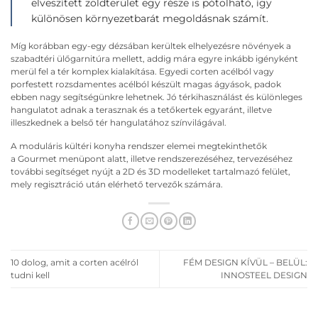
elveszített zöldterület egy része is pótolható, így
különösen környezetbarát megoldásnak számít.
Míg korábban egy-egy dézsában kerültek elhelyezésre növények a
szabadtéri ülőgarnitúra mellett, addig mára egyre inkább igényként
merül fel a tér komplex kialakítása. Egyedi corten acélból vagy
porfestett rozsdamentes acélból készült magas ágyások, padok
ebben nagy segítségünkre lehetnek. Jó térkihasználást és különleges
hangulatot adnak a terasznak és a tetőkertek egyaránt, illetve
illeszkednek a belső tér hangulatához színvilágával.
A moduláris kültéri konyha rendszer elemei megtekinthetők
a Gourmet menüpont alatt, illetve rendszerezéséhez, tervezéséhez
további segítséget nyújt a 2D és 3D modelleket tartalmazó felület,
mely regisztráció után elérhető tervezők számára.
10 dolog, amit a corten acélról
FÉM DESIGN KÍVÜL – BELÜL:
tudni kell
INNOSTEEL DESIGN