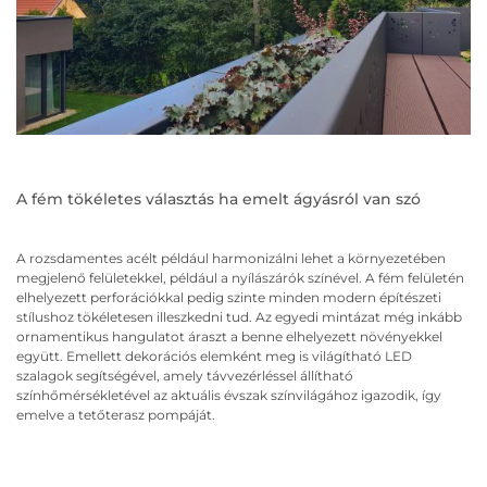
A fém tökéletes választás ha emelt ágyásról van szó
A rozsdamentes acélt például harmonizálni lehet a környezetében
megjelenő felületekkel, például a nyílászárók színével. A fém felületén
elhelyezett perforációkkal pedig szinte minden modern építészeti
stílushoz tökéletesen illeszkedni tud. Az egyedi mintázat még inkább
ornamentikus hangulatot áraszt a benne elhelyezett növényekkel
együtt. Emellett dekorációs elemként meg is világítható LED
szalagok segítségével, amely távvezérléssel állítható
színhőmérsékletével az aktuális évszak színvilágához igazodik, így
emelve a tetőterasz pompáját.