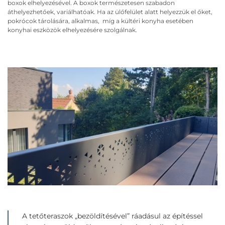
boxok elhelyezésével. A boxok természetesen szabadon
áthelyezhetőek, variálhatóak. Ha az ülőfelület alatt helyezzük el őket,
pokrócok tárolására, alkalmas, míg a kültéri konyha esetében
konyhai eszközök elhelyezésére szolgálnak.
A tetőteraszok „bezöldítésével” ráadásul az építéssel