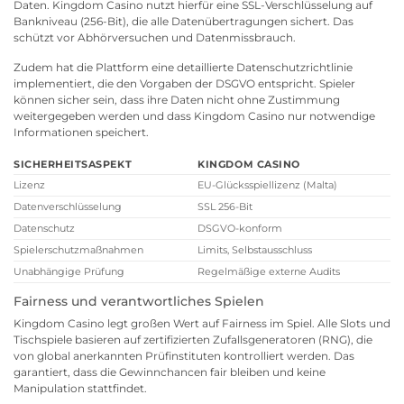
Daten. Kingdom Casino nutzt hierfür eine SSL-Verschlüsselung auf
Bankniveau (256-Bit), die alle Datenübertragungen sichert. Das
schützt vor Abhörversuchen und Datenmissbrauch.
Zudem hat die Plattform eine detaillierte Datenschutzrichtlinie
implementiert, die den Vorgaben der DSGVO entspricht. Spieler
können sicher sein, dass ihre Daten nicht ohne Zustimmung
weitergegeben werden und dass Kingdom Casino nur notwendige
Informationen speichert.
SICHERHEITSASPEKT
KINGDOM CASINO
Lizenz
EU-Glücksspiellizenz (Malta)
Datenverschlüsselung
SSL 256-Bit
Datenschutz
DSGVO-konform
Spielerschutzmaßnahmen
Limits, Selbstausschluss
Unabhängige Prüfung
Regelmäßige externe Audits
Fairness und verantwortliches Spielen
Kingdom Casino legt großen Wert auf Fairness im Spiel. Alle Slots und
Tischspiele basieren auf zertifizierten Zufallsgeneratoren (RNG), die
von global anerkannten Prüfinstituten kontrolliert werden. Das
garantiert, dass die Gewinnchancen fair bleiben und keine
Manipulation stattfindet.