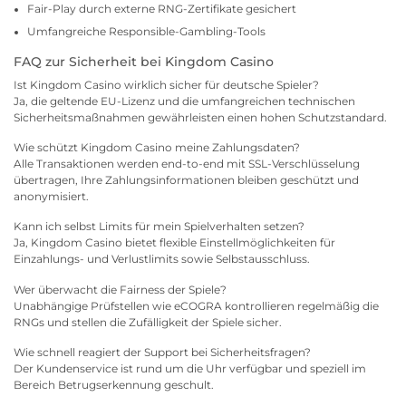
Fair-Play durch externe RNG-Zertifikate gesichert
Umfangreiche Responsible-Gambling-Tools
FAQ zur Sicherheit bei Kingdom Casino
Ist Kingdom Casino wirklich sicher für deutsche Spieler?
Ja, die geltende EU-Lizenz und die umfangreichen technischen
Sicherheitsmaßnahmen gewährleisten einen hohen Schutzstandard.
Wie schützt Kingdom Casino meine Zahlungsdaten?
Alle Transaktionen werden end-to-end mit SSL-Verschlüsselung
übertragen, Ihre Zahlungsinformationen bleiben geschützt und
anonymisiert.
Kann ich selbst Limits für mein Spielverhalten setzen?
Ja, Kingdom Casino bietet flexible Einstellmöglichkeiten für
Einzahlungs- und Verlustlimits sowie Selbstausschluss.
Wer überwacht die Fairness der Spiele?
Unabhängige Prüfstellen wie eCOGRA kontrollieren regelmäßig die
RNGs und stellen die Zufälligkeit der Spiele sicher.
Wie schnell reagiert der Support bei Sicherheitsfragen?
Der Kundenservice ist rund um die Uhr verfügbar und speziell im
Bereich Betrugserkennung geschult.