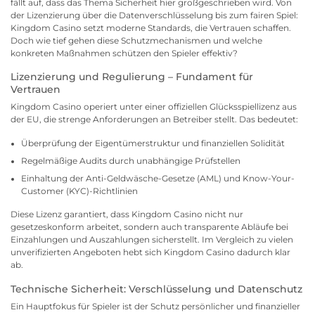
fällt auf, dass das Thema Sicherheit hier großgeschrieben wird. Von
der Lizenzierung über die Datenverschlüsselung bis zum fairen Spiel:
Kingdom Casino setzt moderne Standards, die Vertrauen schaffen.
Doch wie tief gehen diese Schutzmechanismen und welche
konkreten Maßnahmen schützen den Spieler effektiv?
Lizenzierung und Regulierung – Fundament für
Vertrauen
Kingdom Casino operiert unter einer offiziellen Glücksspiellizenz aus
der EU, die strenge Anforderungen an Betreiber stellt. Das bedeutet:
Überprüfung der Eigentümerstruktur und finanziellen Solidität
Regelmäßige Audits durch unabhängige Prüfstellen
Einhaltung der Anti-Geldwäsche-Gesetze (AML) und Know-Your-
Customer (KYC)-Richtlinien
Diese Lizenz garantiert, dass Kingdom Casino nicht nur
gesetzeskonform arbeitet, sondern auch transparente Abläufe bei
Einzahlungen und Auszahlungen sicherstellt. Im Vergleich zu vielen
unverifizierten Angeboten hebt sich Kingdom Casino dadurch klar
ab.
Technische Sicherheit: Verschlüsselung und Datenschutz
Ein Hauptfokus für Spieler ist der Schutz persönlicher und finanzieller