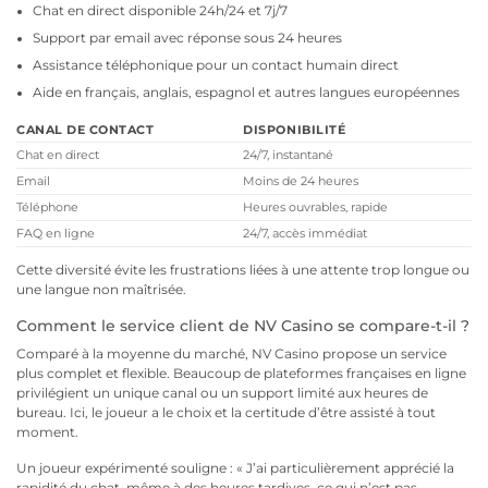
Chat en direct disponible 24h/24 et 7j/7
Support par email avec réponse sous 24 heures
Assistance téléphonique pour un contact humain direct
Aide en français, anglais, espagnol et autres langues européennes
CANAL DE CONTACT
DISPONIBILITÉ
Chat en direct
24/7, instantané
Email
Moins de 24 heures
Téléphone
Heures ouvrables, rapide
FAQ en ligne
24/7, accès immédiat
Cette diversité évite les frustrations liées à une attente trop longue ou
une langue non maîtrisée.
Comment le service client de NV Casino se compare-t-il ?
Comparé à la moyenne du marché, NV Casino propose un service
plus complet et flexible. Beaucoup de plateformes françaises en ligne
privilégient un unique canal ou un support limité aux heures de
bureau. Ici, le joueur a le choix et la certitude d’être assisté à tout
moment.
Un joueur expérimenté souligne : « J’ai particulièrement apprécié la
rapidité du chat, même à des heures tardives, ce qui n’est pas