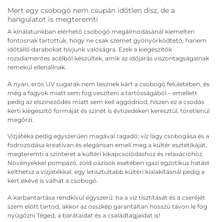
Mert egy csobogó nem csupán időtlen dísz, de a
hangulatot is megteremti
A kínálatunkban elérhető csobogó megálmodásánál kiemelten
fontosnak tartottuk, hogy ne csak szemet gyönyörködtető, hanem
időtálló darabokat hívjunk valóságra. Ezek a kiegészítők
rozsdamentes acélból készültek, amik az időjárás viszontagságainak
remekül ellenállnak.
A nyári, erős UV sugarak nem tesznek kárt a csobogó felületében, és
még a fagyok miatt sem fog veszíteni a tartósságából – emellett
pedig az elszíneződés miatt sem kell aggódnod, hiszen ez a csodás
kerti kiegészítő formáját és színét is évtizedeken keresztül, töretlenül
megőrzi.
Vízjátéka pedig egyszerűen magával ragadó; víz lágy csobogása és a
fodrozódása kreatívan és elegánsan emeli meg a kültér esztétikáját,
megteremti a színteret a kültéri kikapcsolódáshoz és relaxációhoz.
Növényekkel pompázó, zöld oázisok esetében igazi egzotikus hatást
kelthetsz a vízjátékkal, egy letisztultabb kültéri kialakításnál pedig a
kert ékévé is válhat a csobogó.
A karbantartása rendkívül egyszerű: ha a víz tisztítását és a cseréjét
szem előtt tartod, akkor az összkép garantáltan hosszú távon le fog
nyűgözni Téged, a barátaidat és a családtagjaidat is!