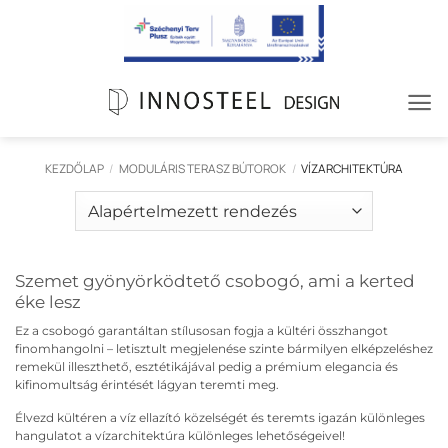
Skip
to
content
KEZDŐLAP
/
MODULÁRIS TERASZ BÚTOROK
/
VÍZARCHITEKTÚRA
Szemet gyönyörködtető csobogó, ami a kerted
éke lesz
Ez a csobogó garantáltan stílusosan fogja a kültéri összhangot
finomhangolni – letisztult megjelenése szinte bármilyen elképzeléshez
remekül illeszthető, esztétikájával pedig a prémium elegancia és
kifinomultság érintését lágyan teremti meg.
Élvezd kültéren a víz ellazító közelségét és teremts igazán különleges
hangulatot a vízarchitektúra különleges lehetőségeivel!