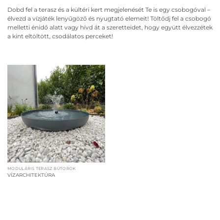
Dobd fel a terasz és a kültéri kert megjelenését Te is egy csobogóval –
élvezd a vízjáték lenyűgöző és nyugtató elemeit! Töltődj fel a csobogó
melletti énidő alatt vagy hívd át a szeretteidet, hogy együtt élvezzétek
a kint eltöltött, csodálatos perceket!
MODULÁRIS TERASZ BÚTOROK
VÍZARCHITEKTÚRA