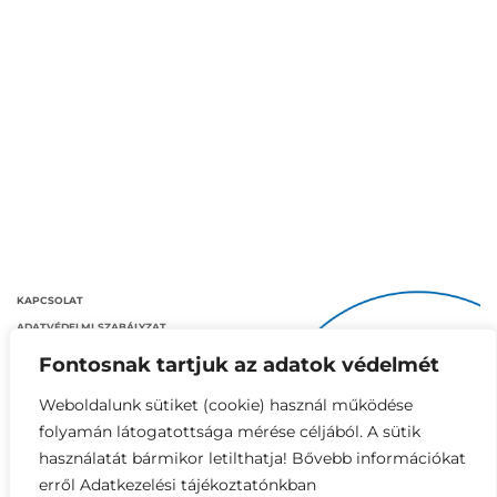
KAPCSOLAT
ADATVÉDELMI SZABÁLYZAT
IMPRESSZUM
Fontosnak tartjuk az adatok védelmét
SÜTI TÁJÉKOZTATÓ
Weboldalunk sütiket (cookie) használ működése
folyamán látogatottsága mérése céljából. A sütik
használatát bármikor letilthatja! Bővebb információkat
erről Adatkezelési tájékoztatónkban