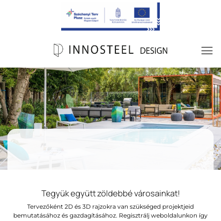
Skip
to
content
Tegyük együtt zöldebbé városainkat!
Tervezőként 2D és 3D rajzokra van szükséged projektjeid
bemutatásához és gazdagításához. Regisztrálj weboldalunkon így