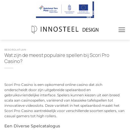
Skip
to
content
BESOROLATLAN
Wat zijn de meest populaire spellen bij Scori Pro
Casino?
Scori Pro Casino is een opkomend online casino dat zich
onderscheidt door zijn uitgebreide spelaanbod en
gebruiksvriendelijke interface. Spelers kunnen kiezen uit een breed
scala aan casinospellen, variërend van klassieke tafelspellen tot
innovatieve videoslots. Deze variëteit in het spelaanbod maakt het
Scori Pro Casino aantrekkelijk voor verschillende soorten spelers, van
casual gamers tot high rollers.
Een Diverse Spelcatalogus