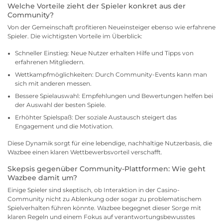
Welche Vorteile zieht der Spieler konkret aus der
Community?
Von der Gemeinschaft profitieren Neueinsteiger ebenso wie erfahrene
Spieler. Die wichtigsten Vorteile im Überblick:
Schneller Einstieg: Neue Nutzer erhalten Hilfe und Tipps von
erfahrenen Mitgliedern.
Wettkampfmöglichkeiten: Durch Community-Events kann man
sich mit anderen messen.
Bessere Spielauswahl: Empfehlungen und Bewertungen helfen bei
der Auswahl der besten Spiele.
Erhöhter Spielspaß: Der soziale Austausch steigert das
Engagement und die Motivation.
Diese Dynamik sorgt für eine lebendige, nachhaltige Nutzerbasis, die
Wazbee einen klaren Wettbewerbsvorteil verschafft.
Skepsis gegenüber Community-Plattformen: Wie geht
Wazbee damit um?
Einige Spieler sind skeptisch, ob Interaktion in der Casino-
Community nicht zu Ablenkung oder sogar zu problematischem
Spielverhalten führen könnte. Wazbee begegnet dieser Sorge mit
klaren Regeln und einem Fokus auf verantwortungsbewusstes