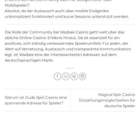
Mobilspieler?
Absolut, da der Austausch auch über mobile Endgeräte
unkompliziert funktioniert und kurze Sessions unterstützt werden.
Die Rolle der Community bei Wazbee Casino geht weit über das
übliche Online-Casino-Erlebnis hinaus. Sie ist essenziell für ein
positives, sich ständig verbesserndes Spielerumfeld. Für jeden, der
Wert auf Vernetzung, Austausch und transparente Kommunikation
legt, ist Wazbee eine der interessantesten Adressen auf dem
deutschsprachigen Markt.
Magical Spin Casino
Warum ist Dude Spin Casino eine
Einzahlungsmöglichkeiten für
spannende Adresse für Spieler?
deutsche Spieler