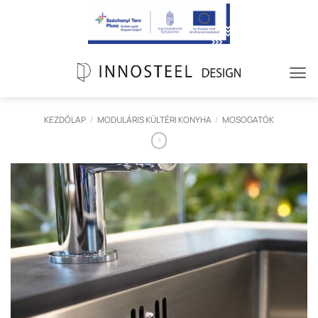
Skip
to
content
KEZDŐLAP
/
MODULÁRIS KÜLTÉRI KONYHA
/
MOSOGATÓK