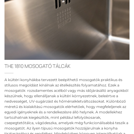
THE 1810 MOSOGATÓ TÁLCÁK
A kültéri konyhákba tervezett beépíthető mosogatók praktikus és
stílusos megoldást kínálnak az ételkészítés folyamatához. Ezek a
mosogatók rozsdamentes acélból vagy más időjárásálló anyagokból
készülnek, hogy ellenálljanak a kültéri környezetnek, beleértve a
nedvességet, UV-sugárzást és hőmérsékletváltozásokat. Különböző
méretű és kialakítású mosogatók elérhetőek, hogy megfeleljenek az
egyedi igényeknek és a rendelkezésre álló helynek. A modellekhez
tartozhatnak kiegészítők, mint például lefolyókosarak,
csepegtetőtálca, vágódeszka, amelyek még funkcionálisabbá teszik a
mosogatót. Az ilyen típusú mosogatók hozzájárulnak a konyha
tisztaságához és rendjéhez. Mindeközben könnyen integrálhatóak a