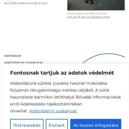
KÜLTÉRI KONYHA FIÓK ELEM
MODULÁRIS KÜLTÉRI KONYHA
ATLAS PLAN MUNKAPULTOK
KAPCSOLAT
ADATVÉDELMI SZABÁLYZAT
IMPRESSZUM
Fontosnak tartjuk az adatok védelmét
SÜTI TÁJÉKOZTATÓ
Weboldalunk sütiket (cookie) használ működése
folyamán látogatottsága mérése céljából. A sütik
használatát bármikor letilthatja! Bővebb információkat
erről Adatkezelési tájékoztatónkban
olvashat.
Adatvédelmi szabályzat
INNOSTEEL DESIGN © 2024. Minden jog fenntartva!
Testreszabás
Elutasít
Az összes elfogadása
IT & WEB:
MorNeo Informatika
// WEBHOSTING:
MikroVPS Kft.