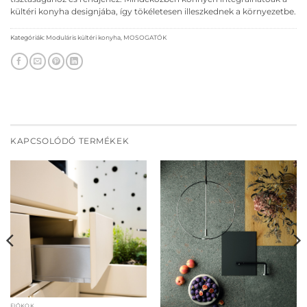
kültéri konyha designjába, így tökéletesen illeszkednek a környezetbe.
Kategóriák:
Moduláris kültéri konyha
,
MOSOGATÓK
KAPCSOLÓDÓ TERMÉKEK
FIÓKOK